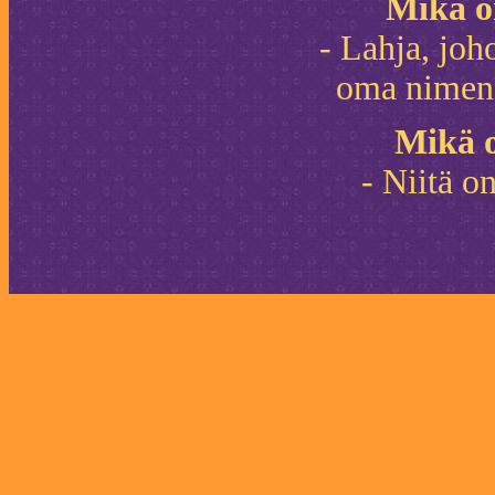
Mikä o
- Lahja, joh
oma nimeni
Mikä o
- Niitä o