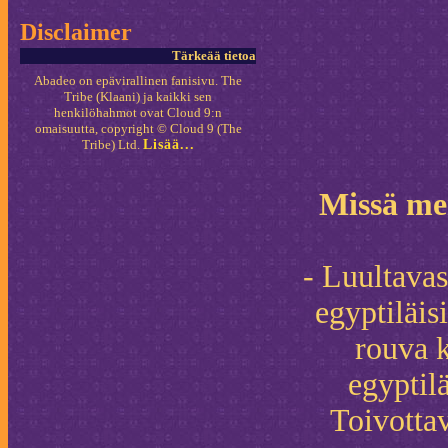
Disclaimer
Tärkeää tietoa
Abadeo on epävirallinen fanisivu. The
Tribe (Klaani) ja kaikki sen
henkilöhahmot ovat Cloud 9:n
omaisuutta, copyright © Cloud 9 (The
Tribe) Ltd.
Lisää...
Missä men
- Luultavas
egyptiläis
rouva k
egyptilä
Toivottav