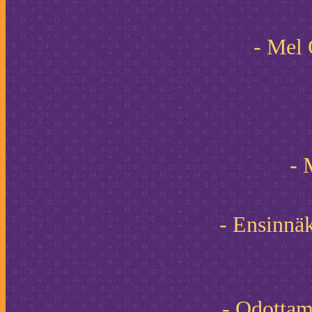
- Mel 
- 
- Ensinnäk
- Odottami