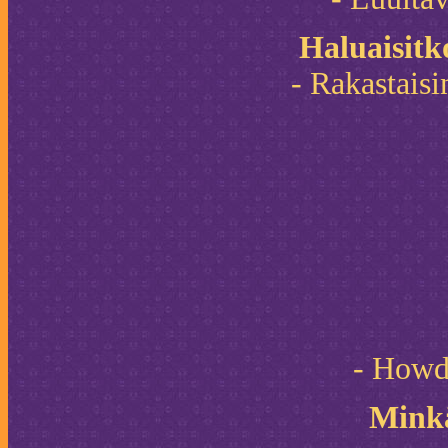
Haluaisitk
- Rakastaisi
- Howde
Minkä