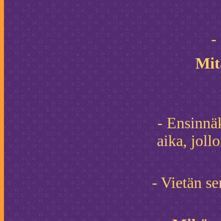
-
Mit
- Ensinnä
aika, joll
- Vietän se