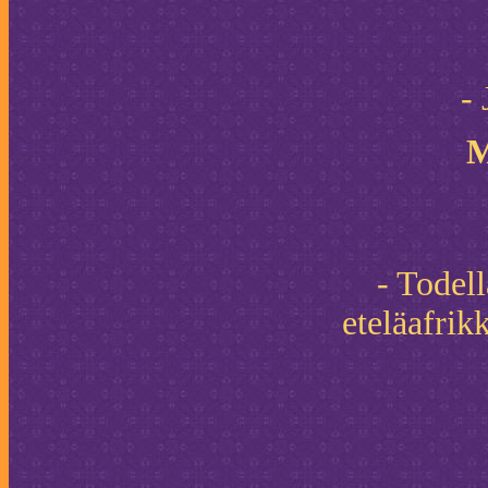
-
M
- Todel
eteläafrik