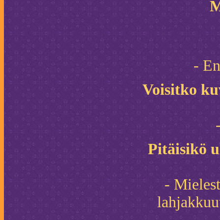
M
- En
Voisitko kuv
Pitäisikö u
- Mieles
lahjakkuu