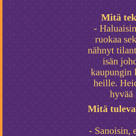
Mitä tek
- Haluaisin
ruokaa sekä
nähnyt tilan
isän joh
kaupungin 
heille. Hei
hyvää 
Mitä tuleva
- Sanoisin, 