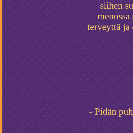
siihen s
menossa s
terveyttä ja
- Pidän puh