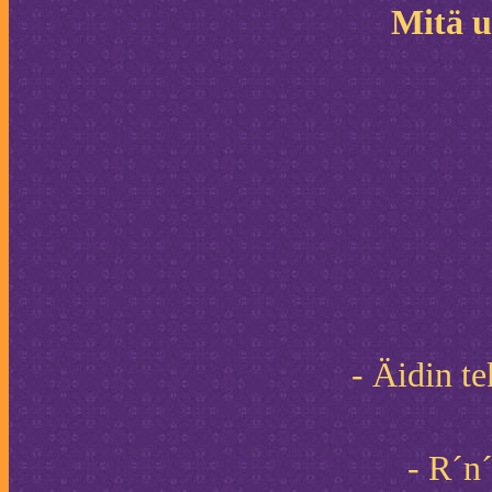
Mitä u
- Äidin t
- R´n