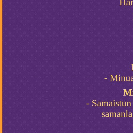
Hän
- Minua
Mi
- Samaistun
samanla