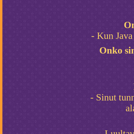
On
- Kun Java
Onko sin
- Sinut tun
al
- Luultava