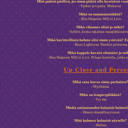
Mitä pukisit päällesi, jos sinun pitäisi olla kyseisissä va
- Farkut ja t-paita. Mukavat.
Mikä on tunnusmusiikkisi?
- Ben Harperin Will to Live.
Mikä vihannes olisit ja miksi?
- Selleri, koska rakastan maapähkinävo
Mikä kuvitteellinen hahmo olisi sinun ystäväsi? 
- Buzz Lightyear. Shrekin prinsessa.
Mikä kappale kuvaisi elämääsi ja mi
- Ben Harperin Will to Live. Pelaan korteilla, jotka 
Up Close and Perso
Mikä sana kuvaa sinua parhaiten
- Myöhässä.
Mikä on lempirepliikkisi?
- Try me.
Minkä ominaisuuden haluaisit hahmol
- Hänen täsmällisyytensä.
Mitä hahmoa haluaisit näytellä?
- Hullua.