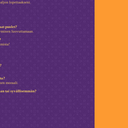
aljon lopettaakseni.
at puolet?
ytyminen luovuttamaan.
?
lmista!
?
yta?
nen moraali.
man tai syvällisemmän?