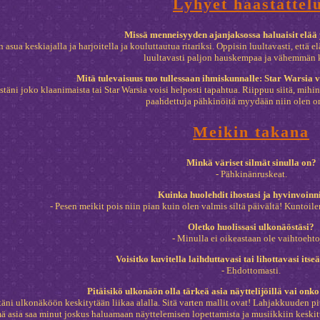
Lyhyet haastattel
Missä menneisyyden ajanjaksossa haluaisit elää
n asua keskiajalla ja harjoitella ja kouluttautua ritariksi. Oppisin luultavasti, et
luultavasti paljon hauskempaa ja vähemmän k
Mitä tulevaisuus tuo tullessaan ihmiskunnalle: Star Warsia v
stäni joko klaanimaista tai Star Warsia voisi helposti tapahtua. Riippuu siitä, mih
paahdettuja pähkinöitä myydään niin olen o
Meikin takana
Minkä väriset silmät sinulla on?
- Pähkinänruskeat.
Kuinka huolehdit ihostasi ja hyvinvoinni
- Pesen meikit pois niin pian kuin olen valmis siltä päivältä! Kuntoile
Oletko huolissasi ulkonäöstäsi?
- Minulla ei oikeastaan ole vaihtoehto
Voisitko kuvitella laihduttavasi tai lihottavasi itse
- Ehdottomasti.
Pitäisikö ulkonäön olla tärkeä asia näyttelijöillä vai onko
täni ulkonäköön keskitytään liikaa alalla. Sitä varten mallit ovat! Lahjakkuuden pit
ä asia saa minut joskus haluamaan näyttelemisen lopettamista ja musiikkiin keskitty