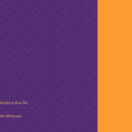
 Buckleyn Kiss Me.
 the Mohicans.