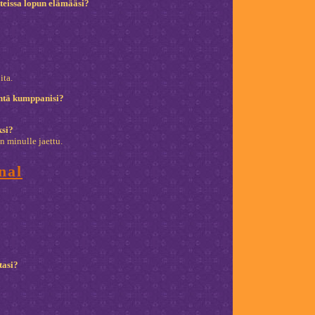
atteissa lopun elämääsi?
ita.
Entä kumppanisi?
ksi?
on minulle jaettu.
nal
?
tasi?