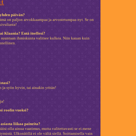
ut
 yhden päivän?
tä elämä on paljon arvokkaampaa ja arvostetumpaa nyt. Se on
ivuliasta!
ai Klaania? Entä itsellesi?
in suuntaan ihmiskunta valitsee kulkea. Niin kauan kuin
nnellinen.
stasi?
n ja syön hyvin, tai ainakin yritän!
ja!
äsi roolin vuoksi?
 asiasta liikaa paineita?
äisi olla ainoa vaatimus, mutta valitettavasti se ei mene
mistä. Ulkonäöllä ei ole väliä siellä. Soittamisella vain