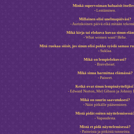
Minkä supervoiman haluaisit itselle
- Lentämisen.
Millainen olisi unelmapäiväsi?
- Aurinkoinen päivä eikä mitään tekemi
Mikä kirja tai elokuva kuvaa sinun elä
- What women want! Hehe.
Mitä ruokaa söisit, jos sinun olisi pakko syödä samaa 
- Suklaa.
Mikä on lempielokuvasi?
- Braveheart.
Mikä sinua harmittaa elämässä?
- Paineet.
Ketkä ovat sinun lempinäyttelijäsi
- Edward Norton, Mel Gibson ja Johnny 
Mikä on suurin saavutuksesi?
- Näin pitkälle pääseminen.
Mistä pidät eniten näyttelemisessä
- Vapaudesta.
Mistä et pidä näyttelemisessä?
- Paineista ja pitkistä tunneista.