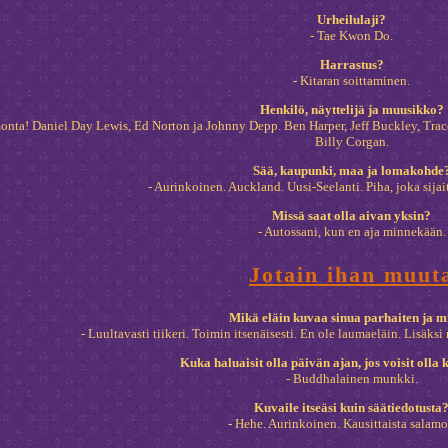
Urheilulaji?
- Tae Kwon Do.
Harrastus?
- Kitaran soittaminen.
Henkilö, näyttelijä ja muusikko?
monta! Daniel Day Lewis, Ed Norton ja Johnny Depp. Ben Harper, Jeff Buckley, Tra
Billy Corgan.
Sää, kaupunki, maa ja lomakohde
- Aurinkoinen. Auckland. Uusi-Seelanti. Piha, joka sijai
Missä saat olla aivan yksin?
- Autossani, kun en aja minnekään.
Jotain ihan muut
Mikä eläin kuvaa sinua parhaiten ja m
- Luultavasti tiikeri. Toimin itsenäisesti. En ole laumaeläin. Lisäksi 
Kuka haluaisit olla päivän ajan, jos voisit olla
- Buddhalainen munkki.
Kuvaile itseäsi kuin säätiedotusta
- Hehe. Aurinkoinen. Kausittaista salamo