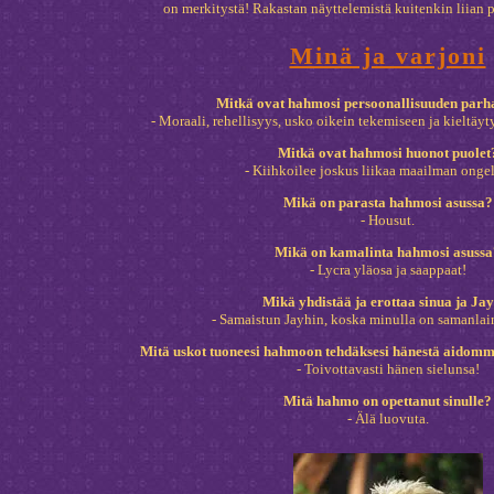
on merkitystä! Rakastan näyttelemistä kuitenkin liian p
Minä ja varjoni
Mitkä ovat hahmosi persoonallisuuden parha
- Moraali, rehellisyys, usko oikein tekemiseen ja kieltä
Mitkä ovat hahmosi huonot puolet
- Kiihkoilee joskus liikaa maailman onge
Mikä on parasta hahmosi asussa?
- Housut.
Mikä on kamalinta hahmosi asussa
- Lycra yläosa ja saappaat!
Mikä yhdistää ja erottaa sinua ja Ja
- Samaistun Jayhin, koska minulla on samanlai
Mitä uskot tuoneesi hahmoon tehdäksesi hänestä aidom
- Toivottavasti hänen sielunsa!
Mitä hahmo on opettanut sinulle?
- Älä luovuta.