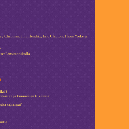
cey Chapman, Jimi Hendrix, Eric Clapton, Thom Yorke ja
?
tsee länsirannikolla.
a
iksi?
rakastan ja kunnioitan tiikereitä.
 kuka tahansa?
?
intia.