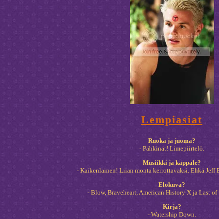
Lempiasiat
Ruoka ja juoma?
- Pähkinät! Limepiirtelö.
Musiikki ja kappale?
- Kaikenlainen! Liian monta kerrottavaksi. Ehkä Jeff
Elokuva?
- Blow, Braveheart, American History X ja Last of
Kirja?
- Watership Down.