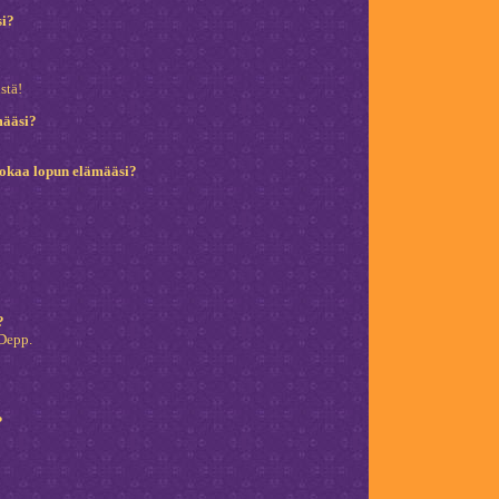
si?
stä!
määsi?
ruokaa lopun elämääsi?
?
Depp.
?